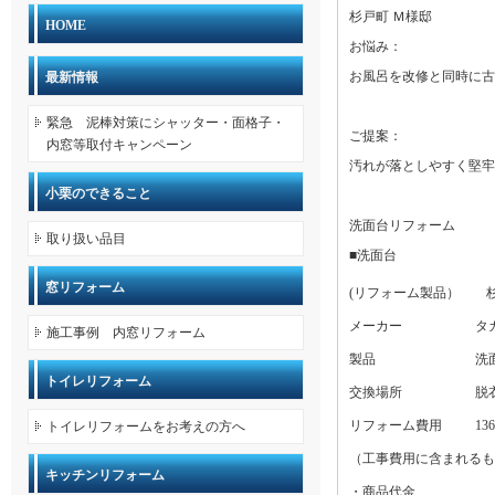
杉戸町 Ｍ様邸
HOME
お悩み：
お風呂を改修と同時に古
最新情報
緊急 泥棒対策にシャッター・面格子・
ご提案：
内窓等取付キャンペーン
汚れが落としやすく堅牢
小栗のできること
洗面台リフォーム
取り扱い品目
■洗面台
窓リフォーム
(リフォーム製品） 
メーカー
タ
施工事例 内窓リフォーム
製品
洗
トイレリフォーム
交換場所
脱
リフォーム費用
13
トイレリフォームをお考えの方へ
（工事費用に含まれるも
キッチンリフォーム
・商品代金