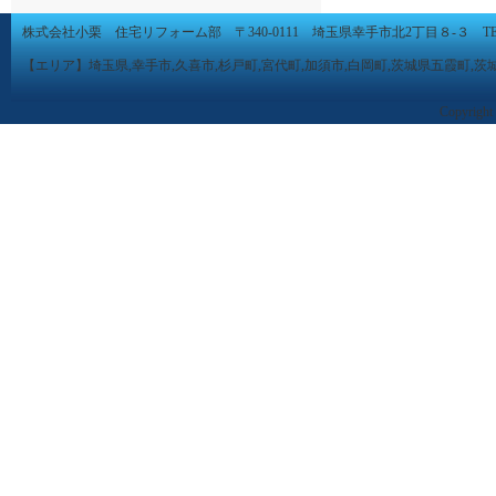
株式会社小栗 住宅リフォーム部 〒340-0111 埼玉県幸手市北2丁目８-３ TEL 0480-
【エリア】埼玉県,幸手市,久喜市,杉戸町,宮代町,加須市,白岡町,茨城県五霞町,茨
Copyright