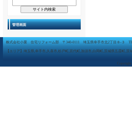
管理画面
株式会社小栗 住宅リフォーム部 〒340-0111 埼玉県幸手市北2丁目８-３ TEL 0480-
【エリア】埼玉県,幸手市,久喜市,杉戸町,宮代町,加須市,白岡町,茨城県五霞町,茨
Copyright