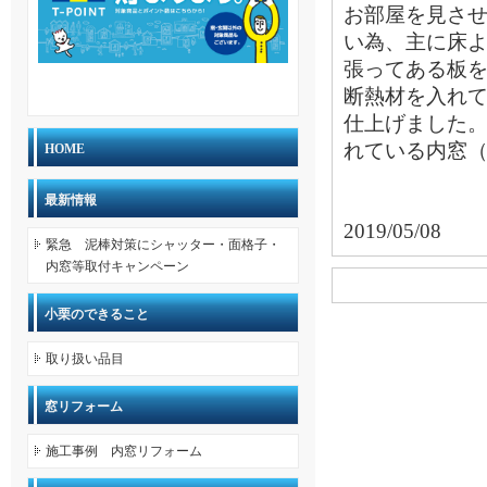
お部屋を見さ
い為、主に床
張ってある板
断熱材を入れ
仕上げました
れている内窓（
HOME
最新情報
2019/05/08
緊急 泥棒対策にシャッター・面格子・
内窓等取付キャンペーン
小栗のできること
取り扱い品目
窓リフォーム
施工事例 内窓リフォーム