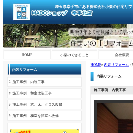
埼玉県幸手市にある株式会社小栗の住宅リフ
内装リフォーム
HOME
小栗のできること
会社概要
HOME
»
内装リフォーム
»
内装リフォーム
内装リフォーム
施工事例 内装工事
施工事例 内装工事
施工事例 和室改装工事
施工事例 窓、床、クロス改修
施工事例 和室を洋室へ改修