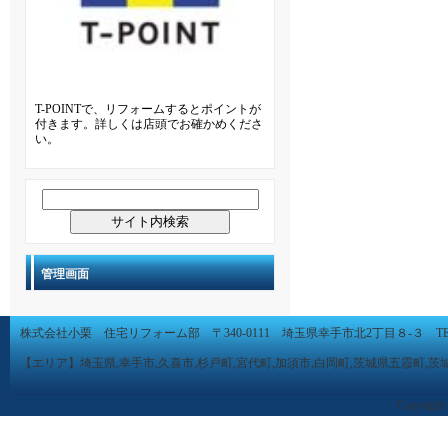
T-POINTで、リフォームするとポイントが
付きます。詳しくは店頭でお確かめくださ
い。
管理画面
株式会社小栗 住宅リフォーム部 〒340-0111 埼玉県幸手市北2丁目８-３ TEL 0480-
【エリア】埼玉県,幸手市,久喜市,杉戸町,宮代町,加須市,白岡町,茨城県五霞町,茨
Copyright