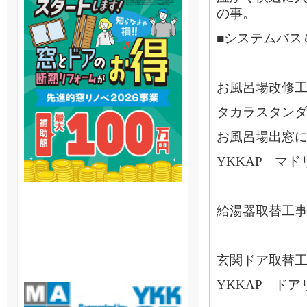
の事。
■システムバス
お風呂場改修工事
タカラスタンダ
お風呂場出窓
YKKAP マド
給湯器取替工事エ
玄関ドア取替工事
YKKAP ド