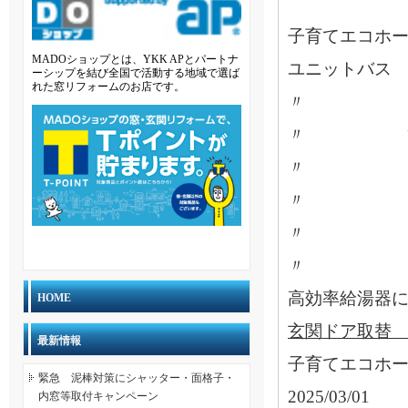
子育てエコホ
MADOショップとは、YKK APとパートナ
ユニットバス
ーシップを結び全国で活動する地域で選ば
れた窓リフォームのお店です。
〃 浴室暖
〃 節
〃 手す
〃 入口
〃 入口廊
〃 内窓
高効率給湯
HOME
玄関ドア
最新情報
子育てエコホー
緊急 泥棒対策にシャッター・面格子・
2025/03/01
内窓等取付キャンペーン