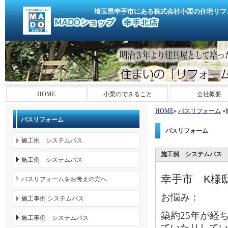
埼玉県幸手市にある株式会社小栗の住宅リフ
バスリフォーム
HOME
小栗のできること
会社概要
HOME
»
バスリフォーム
»
バスリフォーム
バスリフォーム
施工例 システムバス
施工例 システムバス
施工例 システムバス
K
幸手市
様
バスリフォームをお考えの方へ
お悩み：
施工事例 システムバス
築約25年が経
施工事例 システムバス
ていたりして