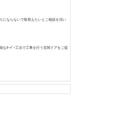
りにならないで取替えたいとご相談を頂い
なｶｰﾊﾞｰ工法で工事を行う玄関ドアをご提