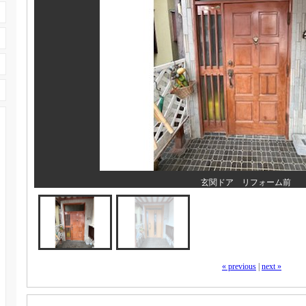
玄関ドア リフォーム前
« previous
|
next »