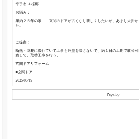
幸手市 Ａ様邸
お悩み：
築約２５年の家 玄関のドアが古くなり新しくしたいが、あまり大掛か
た。
ご提案：
断熱・防犯に優れていて工事も外壁を壊さないで、約１日の工期で取替可能
案して、取替工事を行う。
玄関ドアリフォーム
■玄関ドア
2025/05/19
PageTop