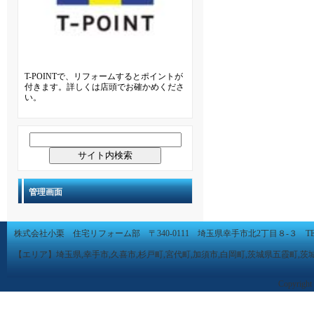
T-POINTで、リフォームするとポイントが
付きます。詳しくは店頭でお確かめくださ
い。
管理画面
株式会社小栗 住宅リフォーム部 〒340-0111 埼玉県幸手市北2丁目８-３ TEL 0480-
【エリア】埼玉県,幸手市,久喜市,杉戸町,宮代町,加須市,白岡町,茨城県五霞町,茨
Copyright