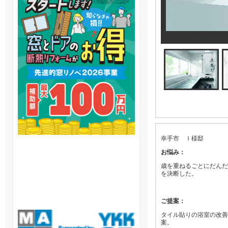
幸手市 Ｉ様邸
お悩み：
歳を重ねるごとにだんだ
を決断した。
ご提案：
タイル貼りの浴室の改善
案。