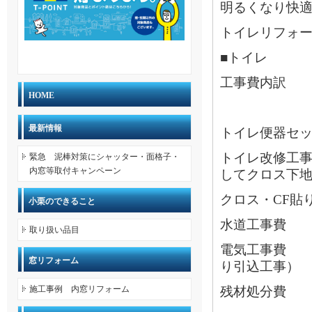
明るくなり快
トイレリフォ
■トイレ
工事費内訳
HOME
最新情報
トイレ便器セ
トイレ改修工
緊急 泥棒対策にシャッター・面格子・
内窓等取付キャンペーン
してクロス下
クロス・CF貼
小栗のできること
水道工事費
取り扱い品目
電気工事費 
窓リフォーム
り引込工事）
施工事例 内窓リフォーム
残材処分費 