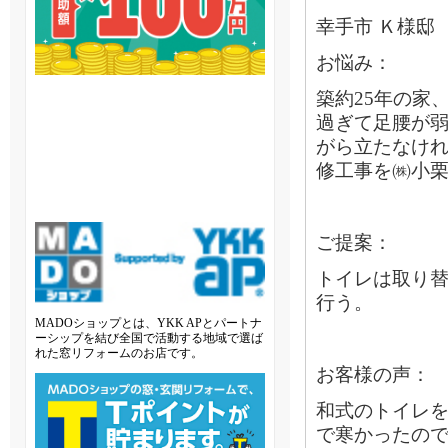
幸手市 Ｋ様邸
お悩み：
築約25年の家
過ぎて足腰が
がら立たなけ
修工事を㈱小
ご提案：
トイレは取り替
行う。
MADOショップとは、YKK APとパートナ
ーシップを結び全国で活動する地域で選ば
れた窓リフォームのお店です。
お客様の声：
和式のトイレ
で寒かったの