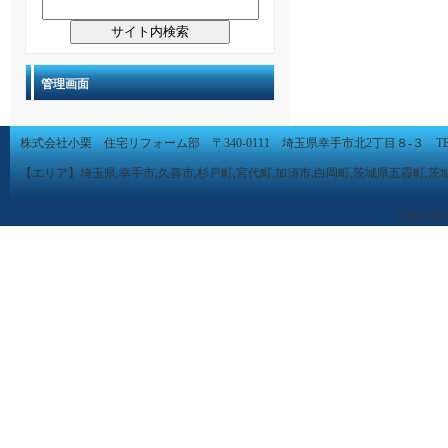
管理画面
株式会社小栗 住宅リフォーム部 〒340-0111 埼玉県幸手市北2丁目８-３ TEL 0480-
【エリア】埼玉県,幸手市,久喜市,杉戸町,宮代町,加須市,白岡町,茨城県五霞町,茨
Copyright