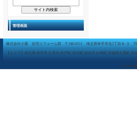
管理画面
株式会社小栗 住宅リフォーム部 〒340-0111 埼玉県幸手市北2丁目８-３ TEL 0480-
【エリア】埼玉県,幸手市,久喜市,杉戸町,宮代町,加須市,白岡町,茨城県五霞町,茨
Copyright