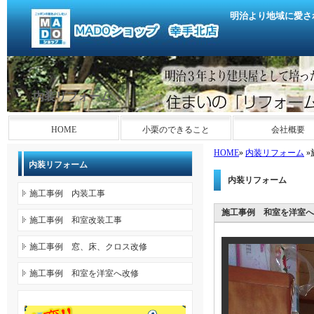
明治より地域に愛さ
内装リフォーム
HOME
小栗のできること
会社概要
HOME
»
内装リフォーム
»
内装リフォーム
内装リフォーム
施工事例 内装工事
施工事例 和室を洋室へ
施工事例 和室改装工事
施工事例 窓、床、クロス改修
施工事例 和室を洋室へ改修