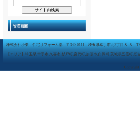
管理画面
株式会社小栗 住宅リフォーム部 〒340-0111 埼玉県幸手市北2丁目８-３ TEL 0480-
【エリア】埼玉県,幸手市,久喜市,杉戸町,宮代町,加須市,白岡町,茨城県五霞町,茨
Copyright