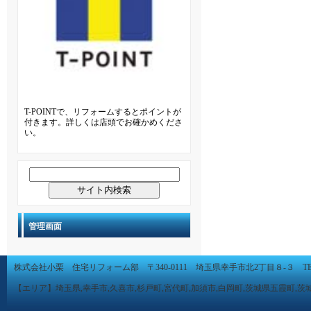
T-POINTで、リフォームするとポイントが
付きます。詳しくは店頭でお確かめくださ
い。
管理画面
株式会社小栗 住宅リフォーム部 〒340-0111 埼玉県幸手市北2丁目８-３ TEL 0480-
【エリア】埼玉県,幸手市,久喜市,杉戸町,宮代町,加須市,白岡町,茨城県五霞町,茨