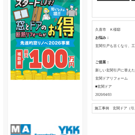
久喜市 Ｋ様邸
お悩み：
玄関引戸も古くなり、工
ご提案：
新しい玄関引戸に替えた
玄関ドアリフォーム
■玄関ドア
2020/04/03
施工事例 玄関ドア（引