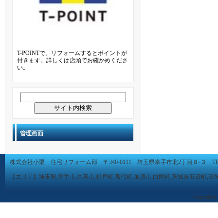
T-POINTで、リフォームするとポイントが
付きます。詳しくは店頭でお確かめくださ
い。
管理画面
株式会社小栗 住宅リフォーム部 〒340-0111 埼玉県幸手市北2丁目８-３ TEL 0480-
【エリア】埼玉県,幸手市,久喜市,杉戸町,宮代町,加須市,白岡町,茨城県五霞町,茨
Copyright