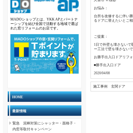
久喜市 Ｋ様邸
お悩み：
台所を改修するに伴い勝
MADOショップとは、YKK APとパートナ
るドアに替えたいとご相
ーシップを結び全国で活動する地域で選ば
れた窓リフォームのお店です。
ご提案：
1日で外壁も壊さないで
ー工法で壁を壊さないで
お勝手出入口ドアリフォ
■勝手出入口ドア
2020/04/08
施工事例 玄関ドア
HOME
最新情報
緊急 泥棒対策にシャッター・面格子・
内窓等取付キャンペーン