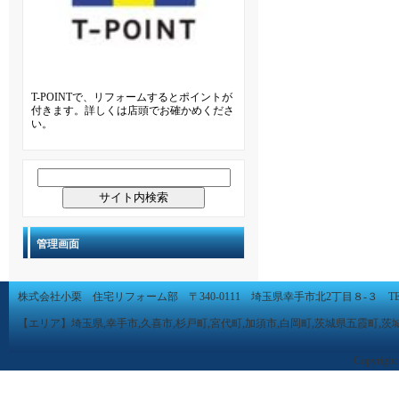
T-POINTで、リフォームするとポイントが
付きます。詳しくは店頭でお確かめくださ
い。
管理画面
株式会社小栗 住宅リフォーム部 〒340-0111 埼玉県幸手市北2丁目８-３ TEL 0480-
【エリア】埼玉県,幸手市,久喜市,杉戸町,宮代町,加須市,白岡町,茨城県五霞町,茨
Copyright