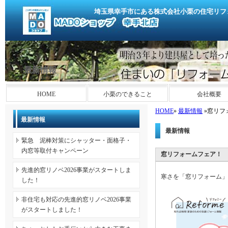
埼玉県幸手市にある株式会社小栗の住宅リフ
最新情報
HOME
小栗のできること
会社概要
HOME
»
最新情報
»窓リフ
最新情報
最新情報
緊急 泥棒対策にシャッター・面格子・
内窓等取付キャンペーン
窓リフォームフェア！
先進的窓リノベ2026事業がスタートしま
寒さを「窓リフォーム」
した！
非住宅も対応の先進的窓リノベ2026事業
がスタートしました！