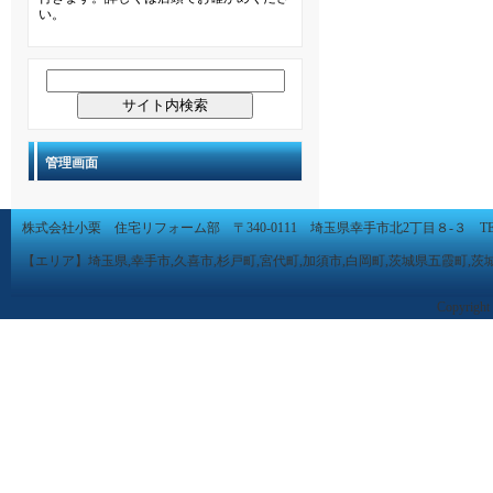
い。
管理画面
株式会社小栗 住宅リフォーム部 〒340-0111 埼玉県幸手市北2丁目８-３ TEL 0480-
【エリア】埼玉県,幸手市,久喜市,杉戸町,宮代町,加須市,白岡町,茨城県五霞町,茨
Copyright