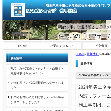
埼玉県幸手市にある株式会社小栗の住宅リフ
最新情報
HOME
小栗のできること
会社概要
HOME
»
最新情報
»202
最新情報
最新情報
緊急 泥棒対策にシャッター・面格子・
内窓等取付キャンペーン
2024年省エネキャン
先進的窓リノベ2026事業がスタートしま
2024年省エ
した！
内窓リフォー
非住宅も対応の先進的窓リノベ2026事業
がスタートしました！
施工事例は、