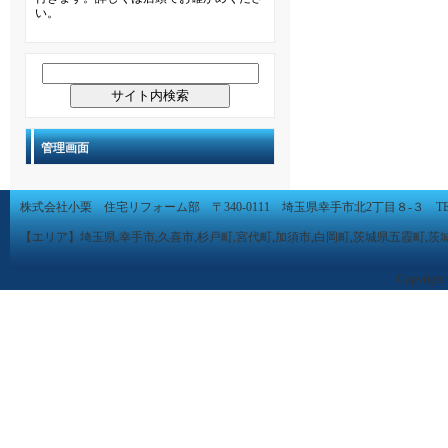
い。
管理画面
株式会社小栗 住宅リフォーム部 〒340-0111 埼玉県幸手市北2丁目８-３ TEL 0480-
【エリア】埼玉県,幸手市,久喜市,杉戸町,宮代町,加須市,白岡町,茨城県五霞町,茨
Copyright