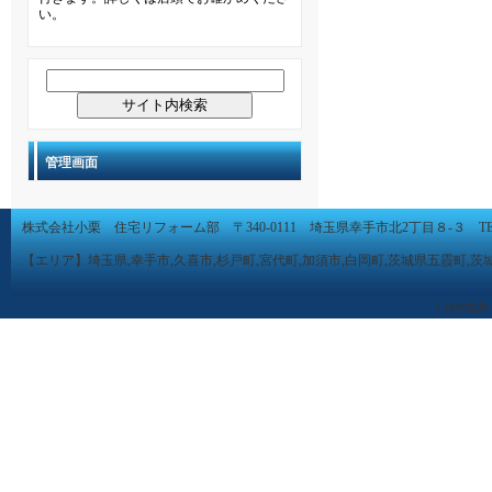
い。
管理画面
株式会社小栗 住宅リフォーム部 〒340-0111 埼玉県幸手市北2丁目８-３ TEL 0480-
【エリア】埼玉県,幸手市,久喜市,杉戸町,宮代町,加須市,白岡町,茨城県五霞町,茨
Copyright