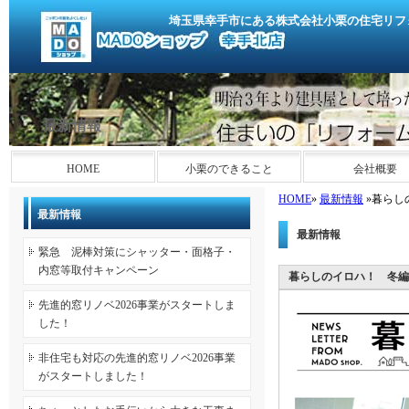
埼玉県幸手市にある株式会社小栗の住宅リフ
最新情報
HOME
小栗のできること
会社概要
HOME
»
最新情報
»暮らし
最新情報
最新情報
緊急 泥棒対策にシャッター・面格子・
内窓等取付キャンペーン
暮らしのイロハ！ 冬編
先進的窓リノベ2026事業がスタートしま
した！
非住宅も対応の先進的窓リノベ2026事業
がスタートしました！