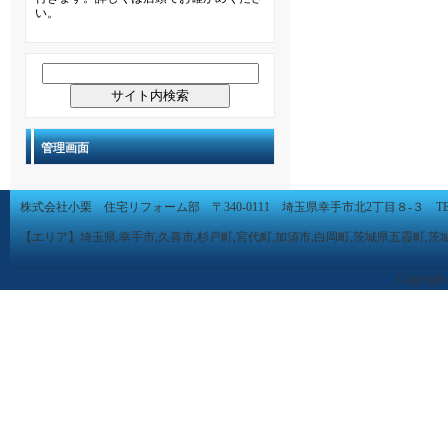
い。
管理画面
株式会社小栗 住宅リフォーム部 〒340-0111 埼玉県幸手市北2丁目８-３ TEL 0480-
【エリア】埼玉県,幸手市,久喜市,杉戸町,宮代町,加須市,白岡町,茨城県五霞町,茨
Copyright