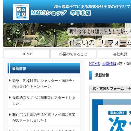
埼玉県幸手市にある株式会社小栗の住宅リフ
最新情報
HOME
小栗のできること
会社概要
HOME
»
最新情報
»窓・玄
最新情報
最新情報
緊急 泥棒対策にシャッター・面格子・
内窓等取付キャンペーン
窓・玄関リフォーム 今
先進的窓リノベ2026事業がスタートしま
した！
非住宅も対応の先進的窓リノベ2026事業
がスタートしました！