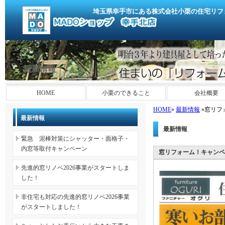
埼玉県幸手市にある株式会社小栗の住宅リフ
最新情報
HOME
小栗のできること
会社概要
HOME
»
最新情報
»窓リフ
最新情報
最新情報
緊急 泥棒対策にシャッター・面格子・
内窓等取付キャンペーン
窓リフォーム！キャンペ
先進的窓リノベ2026事業がスタートしま
した！
非住宅も対応の先進的窓リノベ2026事業
がスタートしました！