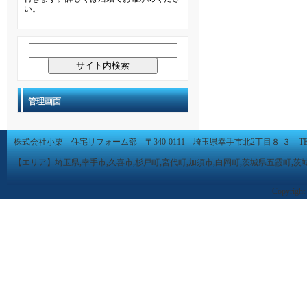
い。
管理画面
株式会社小栗 住宅リフォーム部 〒340-0111 埼玉県幸手市北2丁目８-３ TEL 0480-
【エリア】埼玉県,幸手市,久喜市,杉戸町,宮代町,加須市,白岡町,茨城県五霞町,茨
Copyright