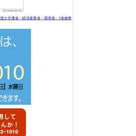
（「国土交通省・経済産業省・環境省」3省連携