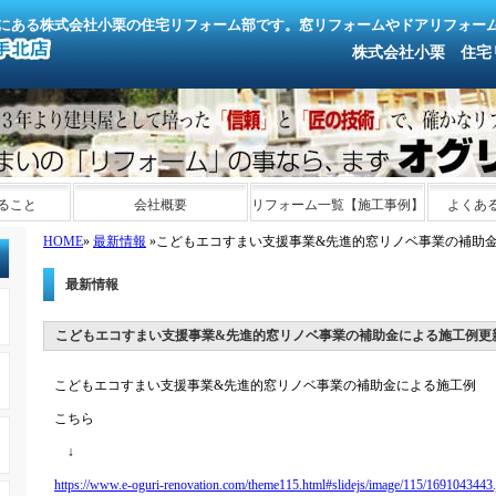
にある株式会社小栗の住宅リフォーム部です。窓リフォームやドアリフォー
株式会社小栗 住宅リフォ
ること
会社概要
リフォーム一覧【施工事例】
よくあ
HOME
»
最新情報
»こどもエコすまい支援事業&先進的窓リノベ事業の補助
最新情報
こどもエコすまい支援事業&先進的窓リノベ事業の補助金による施工例更
こどもエコすまい支援事業&先進的窓リノベ事業の補助金による施工例
こちら
↓
https://www.e-oguri-renovation.com/theme115.html#slidejs/image/115/1691043443.